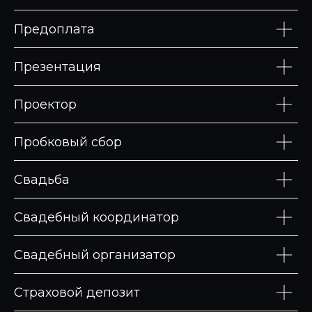
КВИЗЫ, ИГРЫ И ГОТОВЫЕ
Предоплата
СЦЕНАРИИ ДЛЯ ВАШЕГО
ПРАЗДНИКА
Презентация
подробнее
Проектор
ЗАКУСКИ И ФУРШЕТНЫЕ
НАБОРЫ, ГОТОВЫЕ К ВАШЕМУ
Пробковый сбор
СОБЫТИЮ
подробнее
Свадьба
Свадебный координатор
КОКТЕЙЛИ, ЛИМОНАДЫ
И НАПИТКИ НА ВАШЕ
МЕРОПРИЯТИЕ
Свадебный организатор
подробнее
Страховой депозит