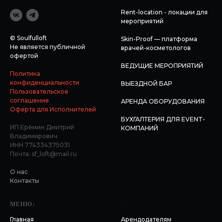
Rent-location - локации для
мероприятий
© Soulfulloft
Skin-Proof — платформа
Не является публичной
врачей-косметологов
офертой
ВЕДУЩИЕ МЕРОПРИЯТИЙ
Политика
конфиденциальности
ВЫЕЗДНОЙ БАР
Пользовательское
соглашение
АРЕНДА ОБОРУДОВАНИЯ
Оферта для Исполнителей
БУХГАЛТЕРИЯ ДЛЯ EVENT-
ИП Ерёмин Дмитрий
КОМПАНИЙ
Владимирович
ИНН 774334375031
Почта: sf_loft@mail.ru
О нас
Контакты
МЕНЮ:
*
Главная
Арендодателям