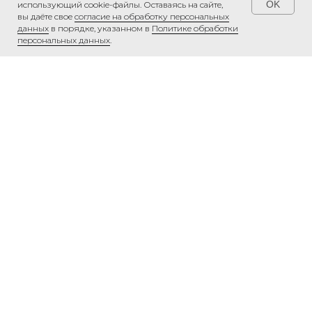
OK
использующий cookie-файлы. Оставаясь на сайте,
вы даёте свое
согласие на обработку персональных
Хотите снова окунуться в атмосферу
данных
в порядке, указанном в
Политике обработки
любви и праздника?
Годовщина свадьбы
персональных данных
.
в отеле
– отличный способ отметить
особенную дату. Вас ждут
романтический ужин, спа-программы,
прогулки по живописным окрестностям
и уютные номера для двоих.
КАК ВЫБРАТЬ ИДЕАЛЬНЫЙ ОТЕЛЬ
ДЛЯ СВАДЬБЫ?
При выборе места учитывайте:
• Вместимость и интерьер банкетного