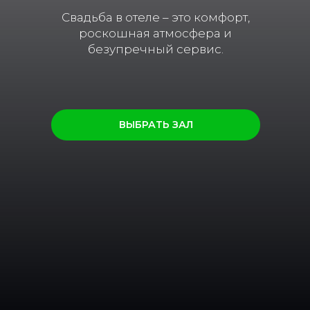
Свадьба в отеле – это комфорт,
роскошная атмосфера и
безупречный сервис.
ВЫБРАТЬ ЗАЛ
ЛОФТЫ НАПРЯМУЮ
ОТ ВЛАДЕЛЬЦЕВ
Более 300 пространств в Москве
подробнее
ЗАКУСКИ И ФУРШЕТНЫЕ
НАБОРЫ, ГОТОВЫЕ К ВАШЕМУ
СОБЫТИЮ