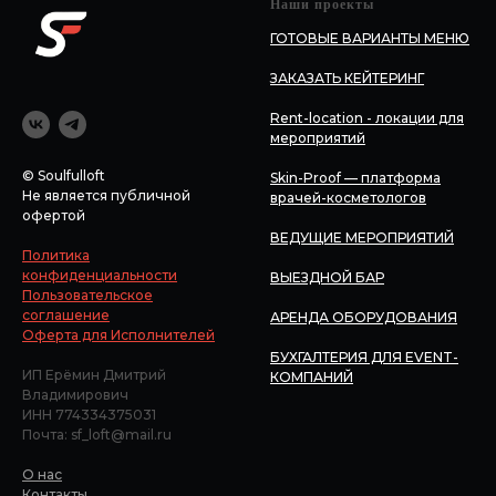
Наши проекты
ГОТОВЫЕ ВАРИАНТЫ МЕНЮ
ЗАКАЗАТЬ КЕЙТЕРИНГ
Rent-location - локации для
мероприятий
© Soulfulloft
Skin-Proof — платформа
Не является публичной
врачей-косметологов
офертой
ВЕДУЩИЕ МЕРОПРИЯТИЙ
Политика
конфиденциальности
ВЫЕЗДНОЙ БАР
Пользовательское
соглашение
АРЕНДА ОБОРУДОВАНИЯ
Оферта для Исполнителей
БУХГАЛТЕРИЯ ДЛЯ EVENT-
ИП Ерёмин Дмитрий
КОМПАНИЙ
Владимирович
ИНН 774334375031
Почта: sf_loft@mail.ru
О нас
Контакты