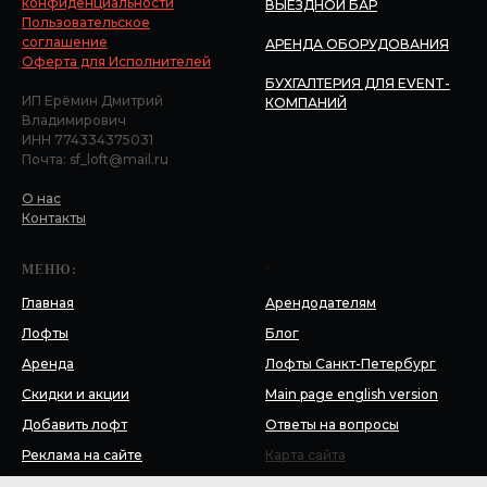
конфиденциальности
ВЫЕЗДНОЙ БАР
Пользовательское
соглашение
АРЕНДА ОБОРУДОВАНИЯ
Оферта для Исполнителей
БУХГАЛТЕРИЯ ДЛЯ EVENT-
ИП Ерёмин Дмитрий
КОМПАНИЙ
Владимирович
ИНН 774334375031
Почта: sf_loft@mail.ru
О нас
Контакты
МЕНЮ:
*
Главная
Арендодателям
Лофты
Блог
Аренда
Лофты Санкт-Петербург
Скидки и акции
Main page english version
Добавить лофт
Ответы на вопросы
Реклама на сайте
Карта сайта
Блог