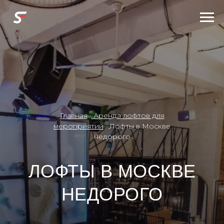
Главная
/
Аренда лофтов для
мероприятий
/
Лофты в Москве
недорого
ЛОФТЫ В МОСКВЕ
НЕДОРОГО