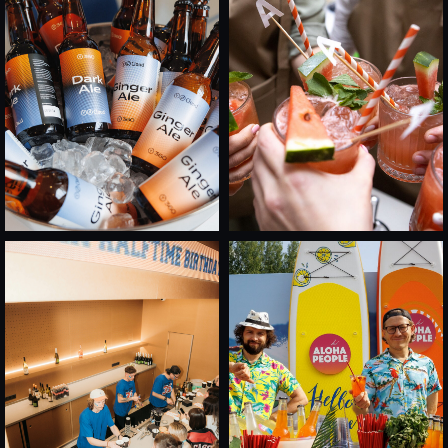
ОТ ВЛАДЕЛЬЦЕВ
Более 300 пространств в Москве
подробнее
ЗАКУСКИ И ФУРШЕТНЫЕ
НАБОРЫ, ГОТОВЫЕ К ВАШЕМУ
СОБЫТИЮ
подробнее
КОКТЕЙЛИ, ЛИМОНАДЫ
И НАПИТКИ НА ВАШЕ
МЕРОПРИЯТИЕ
подробнее