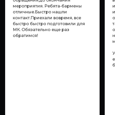
обращения,до окончания
в
мероприятия. Ребята-бармены
и
отличные.Быстро нашли
и
контакт.Приехали вовремя, все
о
быстро быстро подготовили для
т
МК. Обязательно еще раз
о
обратимся!
н
м
У
е