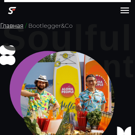
Soulful
Главная
/
Bootlegger&Сo
Event
ВЫЕЗДНОЙ БАР В
МОСКВЕ