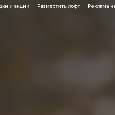
дки и акции
Разместить лофт
Реклама н