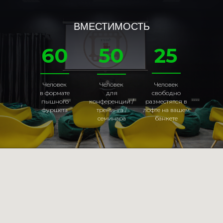
ВМЕСТИМОСТЬ
60
50
25
Человек
Человек
Человек
в формате
для
свободно
пышного
конференции /
разместятся в
фуршета
тренинга /
лофте на вашем
семинара
банкете