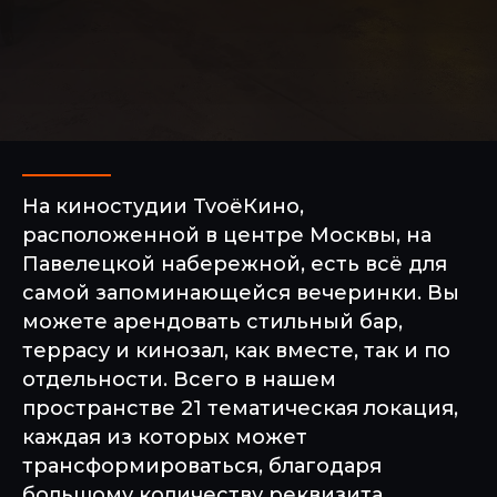
На киностудии TvoёКино,
СЕЙЧАС ЭТОТ ЛОФТ НЕ
расположенной в центре Москвы, на
АКТИВЕН НА НАШЕМ
Павелецкой набережной, есть всё для
САЙТЕ
самой запоминающейся вечеринки. Вы
можете арендовать стильный бар,
террасу и кинозал, как вместе, так и по
посмотрите другие площадки, которые могут
отдельности. Всего в нашем
вам подойти
пространстве 21 тематическая локация,
каждая из которых может
СМОТРЕТЬ ЛОФТЫ
трансформироваться, благодаря
большому количеству реквизита.