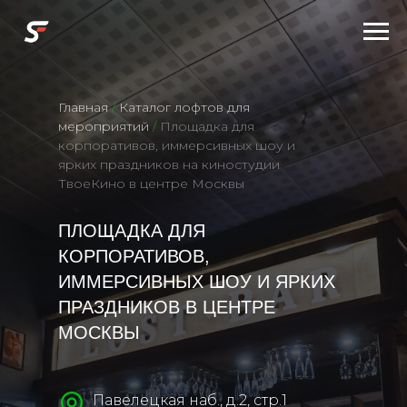
Главная
/
Каталог лофтов для
мероприятий
/
Площадка для
корпоративов, иммерсивных шоу и
ярких праздников на киностудии
ТвоеКино в центре Москвы
ПЛОЩАДКА ДЛЯ
КОРПОРАТИВОВ,
ИММЕРСИВНЫХ ШОУ И ЯРКИХ
ПРАЗДНИКОВ В ЦЕНТРЕ
МОСКВЫ
Павелецкая наб., д.2, стр.1