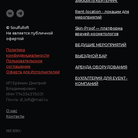
ЗАКАЗАТЬ КЕЙТЕРИНГ
Rent-location - локации для
мероприятий
© Soulfulloft
Skin-Proof — платформа
Не является публичной
врачей-косметологов
офертой
ВЕДУЩИЕ МЕРОПРИЯТИЙ
Политика
конфиденциальности
ВЫЕЗДНОЙ БАР
Пользовательское
соглашение
АРЕНДА ОБОРУДОВАНИЯ
Оферта для Исполнителей
БУХГАЛТЕРИЯ ДЛЯ EVENT-
ИП Ерёмин Дмитрий
КОМПАНИЙ
Владимирович
ИНН 774334375031
Почта: sf_loft@mail.ru
О нас
Контакты
МЕНЮ:
*