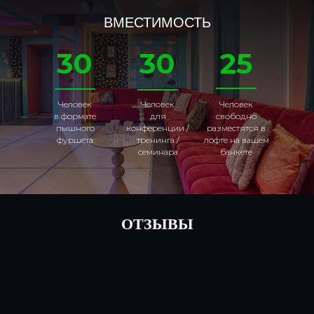
ВМЕСТИМОСТЬ
30
30
25
Человек
Человек
Человек
в формате
для
свободно
пышного
конференции /
разместятся в
фуршета
тренинга /
лофте на вашем
семинара
банкете
ОТЗЫВЫ