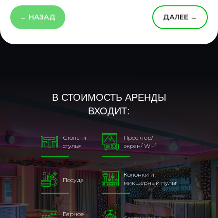
← НАЗАД
ДАЛЕЕ →
В СТОИМОСТЬ АРЕНДЫ
ВХОДИТ:
Столы и
Проектор/
стулья
экран/ Wi-fi
Колонки и
Посуда
микшерный пульт
Барное