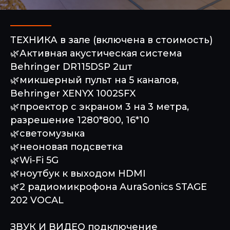
ТЕХНИКА в зале (включена в стоимость)
🌿Активная акустическая система
Behringer DR115DSP 2шт
🌿микшерный пульт на 5 каналов,
Behringer XENYX 1002SFX
🌿проектор с экраном 3 на 3 метра,
разрешение 1280*800, 16*10
🌿светомузыка
🌿неоновая подсветка
🌿Wi-Fi 5G
🌿ноутбук к выходом HDMI
🌿2 радиомикрофона AuraSonics STAGE
202 VOCAL
ЗВУК И ВИДЕО подключение