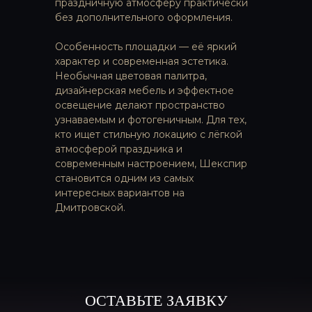
праздничную атмосферу практически
без дополнительного оформления.
Особенность площадки — её яркий
характер и современная эстетика.
Необычная цветовая палитра,
ЛОФТЫ НАПРЯМУЮ
ОТ ВЛАДЕЛЬЦЕВ
дизайнерская мебель и эффектное
Более 300 пространств в Москве
освещение делают пространство
подробнее
узнаваемым и фотогеничным. Для тех,
кто ищет стильную локацию с лёгкой
атмосферой праздника и
современным настроением, Шекспир
ЗАКУСКИ И ФУРШЕТНЫЕ
становится одним из самых
НАБОРЫ, ГОТОВЫЕ К ВАШЕМУ
СОБЫТИЮ
интересных вариантов на
Дмитровской.
подробнее
КОКТЕЙЛИ, ЛИМОНАДЫ
И НАПИТКИ НА ВАШЕ
МЕРОПРИЯТИЕ
ОСТАВЬТЕ ЗАЯВКУ