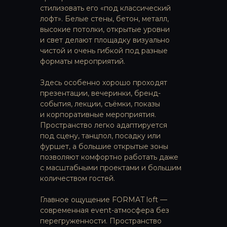
стилизовать его «под классический
лофт». Белые стены, бетон, металл,
высокие потолки, открытые уровни
и свет делают площадку визуально
чистой и очень гибкой под разные
форматы мероприятий.
ЛОФТЫ НАПРЯМУЮ
ОТ ВЛАДЕЛЬЦЕВ
Здесь особенно хорошо проходят
Более 300 пространств в Москве
презентации, вечеринки, бренд-
подробнее
события, лекции, съёмки, показы
и корпоративные мероприятия.
Пространство легко адаптируется
под сцену, танцпол, посадку или
ЗАКУСКИ И ФУРШЕТНЫЕ
фуршет, а большие открытые зоны
НАБОРЫ, ГОТОВЫЕ К ВАШЕМУ
СОБЫТИЮ
позволяют комфортно работать даже
с масштабными проектами и большим
подробнее
количеством гостей.
Главное ощущение FORMAT loft —
современная event-атмосфера без
КОКТЕЙЛИ, ЛИМОНАДЫ
перегруженности. Пространство
И НАПИТКИ НА ВАШЕ