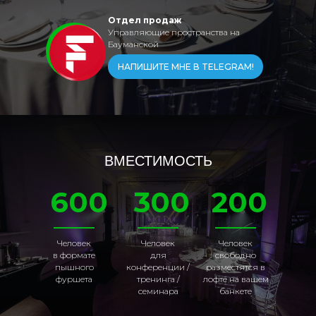
Отдел продаж
Управляющие пространства на
Бауманской
НАПИШИТЕ МНЕ В TELEGRAM!
ВМЕСТИМОСТЬ
600
300
200
Человек
Человек
Человек
в формате
для
свободно
пышного
конференции /
разместятся в
фуршета
тренинга /
лофте на вашем
семинара
банкете