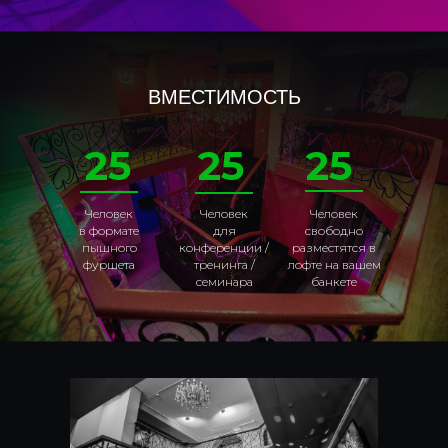
ВМЕСТИМОСТЬ
25
25
25
Человек
Человек
Человек
в формате
для
свободно
пышного
конференции /
разместятся в
фуршета
тренинга /
лофте на вашем
семинара
банкете