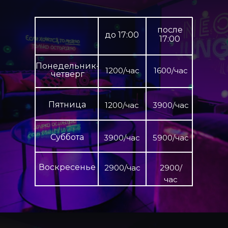
после
до 17:00
17:00
Понедельник-
1200/час
1600/час
четверг
Пятница
1200/час
3900/час
Суббота
3900/час
5900/час
Воскресенье
2900/час
2900/
час