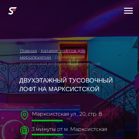
Главная
/
Каталог лофтов для
мероприятий
/
Двухэтажный
тусовочный лофт на Марксистской
ДВУХЭТАЖНЫЙ ТУСОВОЧНЫЙ
ЛОФТ НА МАРКСИСТСКОЙ
Марксистская ул., 20, стр. 8
3 минуты от м. Марксистская