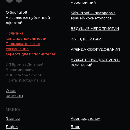
мероприятий
© Soulfulloft
Skin-Proof — платформа
Не является публичной
врачей-косметологов
офертой
ВЕДУЩИЕ МЕРОПРИЯТИЙ
Политика
конфиденциальности
ВЫЕЗДНОЙ БАР
Пользовательское
соглашение
АРЕНДА ОБОРУДОВАНИЯ
Оферта для Исполнителей
БУХГАЛТЕРИЯ ДЛЯ EVENT-
ИП Ерёмин Дмитрий
КОМПАНИЙ
Владимирович
ИНН 774334375031
Почта: sf_loft@mail.ru
О нас
Контакты
МЕНЮ:
*
Главная
Арендодателям
Лофты
Блог