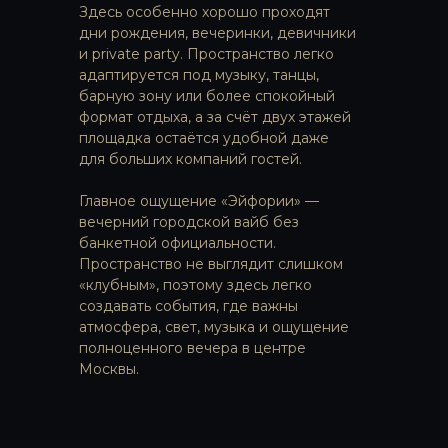
Здесь особенно хорошо проходят
дни рождения, вечеринки, девичники
и private party. Пространство легко
адаптируется под музыку, танцы,
барную зону или более спокойный
формат отдыха, а за счёт двух этажей
площадка остаётся удобной даже
ЛОФТЫ НАПРЯМУЮ
ОТ ВЛАДЕЛЬЦЕВ
для больших компаний гостей.
Более 300 пространств в Москве
Главное ощущение «Эйфории» —
подробнее
вечерний городской вайб без
банкетной официальности.
Пространство не выглядит слишком
ЗАКУСКИ И ФУРШЕТНЫЕ
«клубным», поэтому здесь легко
НАБОРЫ, ГОТОВЫЕ К ВАШЕМУ
создавать события, где важны
СОБЫТИЮ
атмосфера, свет, музыка и ощущение
подробнее
полноценного вечера в центре
Москвы.
КОКТЕЙЛИ, ЛИМОНАДЫ
И НАПИТКИ НА ВАШЕ