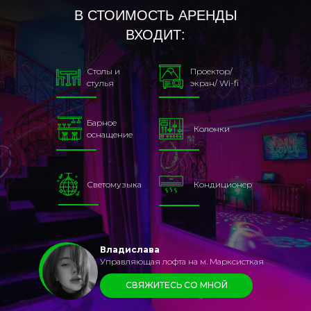
В СТОИМОСТЬ АРЕНДЫ
ВХОДИТ:
Столы и
Проектор/
стулья
экран/ Wi-fi
Барное
Колонки
оснащение
Светомузыка
Кондиционер
Владислава
Управляющая лофта на м. Марксисткая
СВЯЖИТЕСЬ СО МНОЙ