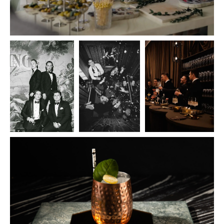
ЛОФТЫ НАПРЯМУЮ
ОТ ВЛАДЕЛЬЦЕВ
Более 300 пространств в Москве
подробнее
ЗАКУСКИ И ФУРШЕТНЫЕ
НАБОРЫ, ГОТОВЫЕ К ВАШЕМУ
СОБЫТИЮ
подробнее
КОКТЕЙЛИ, ЛИМОНАДЫ
И НАПИТКИ НА ВАШЕ
МЕРОПРИЯТИЕ
подробнее