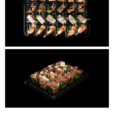
Не нашли подходящий
кейтеринг?
Выбирайте из 10000+ готовых
вариантов меню кейтеров в
каталоге CaterMe
Выбрать на CaterMe