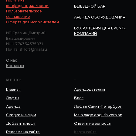
Политика
конфиденциальности
ВЫЕЗДНОЙ БАР
Пользовательское
соглашение
АРЕНДА ОБОРУДОВАНИЯ
Оферта для Исполнителей
БУХГАЛТЕРИЯ ДЛЯ EVENT-
ИП Ерёмин Дмитрий
КОМПАНИЙ
Владимирович
ИНН 774334375031
Почта: sf_loft@mail.ru
О нас
Контакты
МЕНЮ:
*
Главная
Арендодателям
Лофты
Блог
Аренда
Лофты Санкт-Петербург
Скидки и акции
Main page english version
Добавить лофт
Ответы на вопросы
Реклама на сайте
Карта сайта