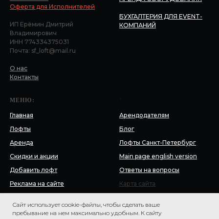
Оферта для Исполнителей
БУХГАЛТЕРИЯ ДЛЯ EVENT-
ИП Ерёмин Дмитрий
КОМПАНИЙ
Владимирович
ИНН 774334375031
Почта: sf_loft@mail.ru
О нас
Контакты
МЕНЮ:
*
Главная
Арендодателям
Лофты
Блог
Аренда
Лофты Санкт-Петербург
Скидки и акции
Main page english version
Добавить лофт
Ответы на вопросы
Реклама на сайте
Карта сайта
Блог
Сайт использует cookie-файлы, чтобы сделать ваше
Словарь
пребывание на нем максимально удобным. К cайту