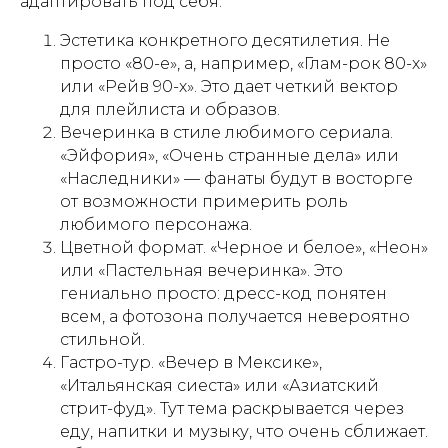
адаптировать под себя.
Эстетика конкретного десятилетия. Не
просто «80-е», а, например, «Глам-рок 80-х»
или «Рейв 90-х». Это дает четкий вектор
для плейлиста и образов.
Вечеринка в стиле любимого сериала.
«Эйфория», «Очень странные дела» или
«Наследники» — фанаты будут в восторге
от возможности примерить роль
любимого персонажа.
Цветной формат. «Черное и белое», «Неон»
или «Пастельная вечеринка». Это
гениально просто: дресс-код понятен
всем, а фотозона получается невероятно
стильной.
Гастро-тур. «Вечер в Мексике»,
«Итальянская сиеста» или «Азиатский
стрит-фуд». Тут тема раскрывается через
еду, напитки и музыку, что очень сближает.