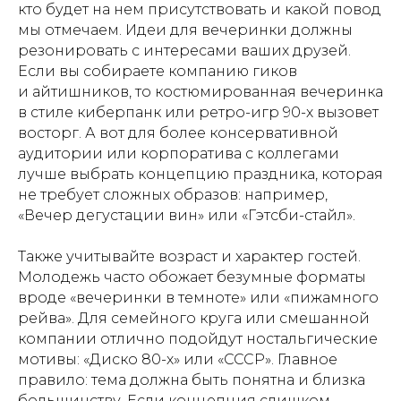
кто будет на нем присутствовать и какой повод
мы отмечаем. Идеи для вечеринки должны
резонировать с интересами ваших друзей.
Если вы собираете компанию гиков
и айтишников, то костюмированная вечеринка
в стиле киберпанк или ретро-игр 90-х вызовет
восторг. А вот для более консервативной
аудитории или корпоратива с коллегами
лучше выбрать концепцию праздника, которая
не требует сложных образов: например,
«Вечер дегустации вин» или «Гэтсби-стайл».
Также учитывайте возраст и характер гостей.
Молодежь часто обожает безумные форматы
вроде «вечеринки в темноте» или «пижамного
рейва». Для семейного круга или смешанной
компании отлично подойдут ностальгические
мотивы: «Диско 80-х» или «СССР». Главное
правило: тема должна быть понятна и близка
большинству. Если концепция слишком