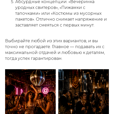
Абсурдные концепции. «Вечеринка
уродных свитеров», «Пижамки с
тапочками» или «Костюмы из мусорных
пакетов». Отлично снимает напряжение и
заставляет смеяться с первых минут.
Выбирайте любой из этих вариантов, и вы
точно не прогадаете. Главное — подавать их с
максимальной отдачей и любовью к деталям,
тогда успех гарантирован.
ЛОФТЫ НАПРЯМУЮ
ОТ ВЛАДЕЛЬЦЕВ
Более 300 пространств в Москве
подробнее
ЗАКУСКИ И ФУРШЕТНЫЕ
НАБОРЫ, ГОТОВЫЕ К ВАШЕМУ
СОБЫТИЮ