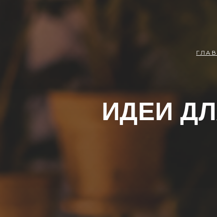
ГЛА
ИДЕИ Д