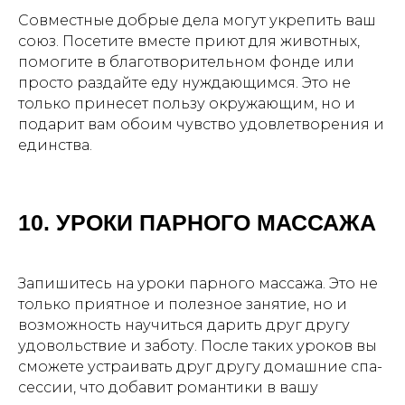
Совместные добрые дела могут укрепить ваш
союз. Посетите вместе приют для животных,
помогите в благотворительном фонде или
просто раздайте еду нуждающимся. Это не
только принесет пользу окружающим, но и
подарит вам обоим чувство удовлетворения и
единства.
10. УРОКИ ПАРНОГО МАССАЖА
ЛОФТЫ НАПРЯМУЮ
ОТ ВЛАДЕЛЬЦЕВ
Более 300 пространств в Москве
подробнее
Запишитесь на уроки парного массажа. Это не
только приятное и полезное занятие, но и
возможность научиться дарить друг другу
удовольствие и заботу. После таких уроков вы
ЗАКУСКИ И ФУРШЕТНЫЕ
НАБОРЫ, ГОТОВЫЕ К ВАШЕМУ
сможете устраивать друг другу домашние спа-
СОБЫТИЮ
сессии, что добавит романтики в вашу
подробнее