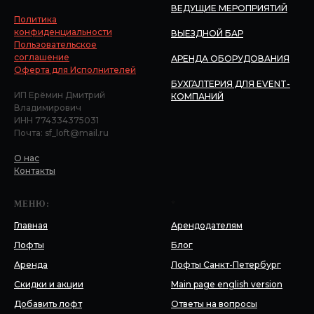
ВЕДУЩИЕ МЕРОПРИЯТИЙ
Политика
конфиденциальности
ВЫЕЗДНОЙ БАР
Пользовательское
соглашение
АРЕНДА ОБОРУДОВАНИЯ
Оферта для Исполнителей
БУХГАЛТЕРИЯ ДЛЯ EVENT-
ИП Ерёмин Дмитрий
КОМПАНИЙ
Владимирович
ИНН 774334375031
Почта: sf_loft@mail.ru
О нас
Контакты
МЕНЮ:
*
Главная
Арендодателям
Лофты
Блог
Аренда
Лофты Санкт-Петербург
Скидки и акции
Main page english version
Добавить лофт
Ответы на вопросы