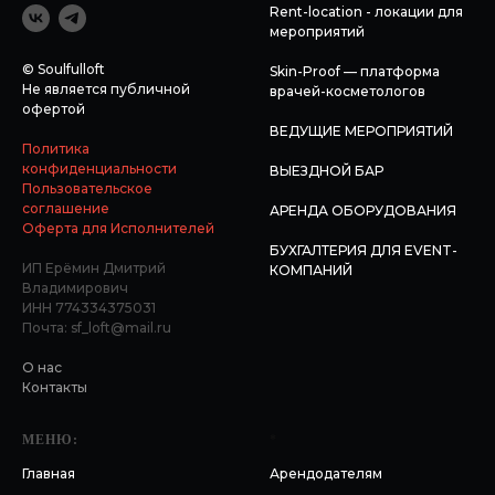
Rent-location - локации для
мероприятий
© Soulfulloft
Skin-Proof — платформа
Не является публичной
врачей-косметологов
офертой
ВЕДУЩИЕ МЕРОПРИЯТИЙ
Политика
конфиденциальности
ВЫЕЗДНОЙ БАР
Пользовательское
соглашение
АРЕНДА ОБОРУДОВАНИЯ
Оферта для Исполнителей
БУХГАЛТЕРИЯ ДЛЯ EVENT-
ИП Ерёмин Дмитрий
КОМПАНИЙ
Владимирович
ИНН 774334375031
Почта: sf_loft@mail.ru
О нас
Контакты
МЕНЮ:
*
Главная
Арендодателям